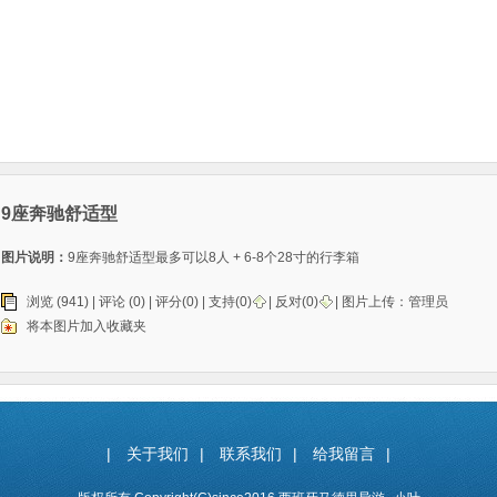
9座奔驰舒适型
图片说明：
9座奔驰舒适型最多可以8人 + 6-8个28寸的行李箱
浏览 (941) |
评论
(0) | 评分(0) |
支持(
0
)
|
反对(
0
)
| 图片上传：
管理员
将本图片加入收藏夹
|
关于我们
|
联系我们
|
给我留言
|