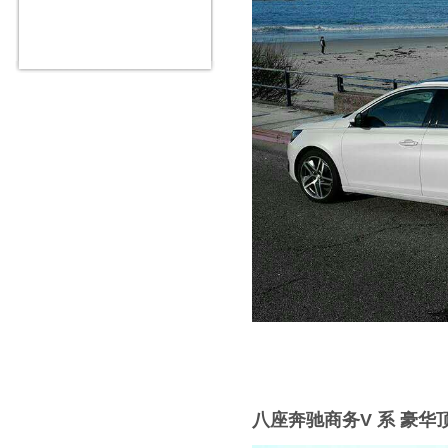
八座奔驰商务V 系
豪华